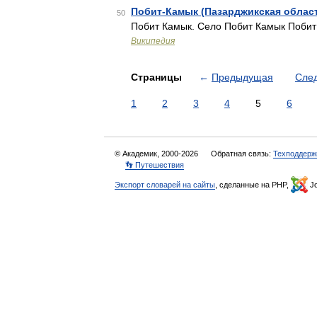
Побит-Камык (Пазарджикская облас
50
Побит Камык. Село Побит Камык Побит
Википедия
Страницы
←
Предыдущая
Сле
1
2
3
4
5
6
© Академик, 2000-2026
Обратная связь:
Техподдерж
👣 Путешествия
Экспорт словарей на сайты
, сделанные на PHP,
Jo