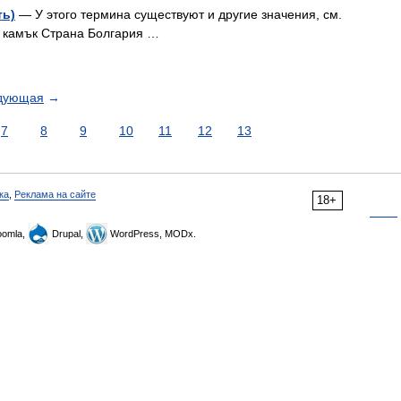
ть)
— У этого термина существуют и другие значения, см.
 камък Страна Болгария …
дующая
→
7
8
9
10
11
12
13
ка
,
Реклама на сайте
18+
omla,
Drupal,
WordPress, MODx.