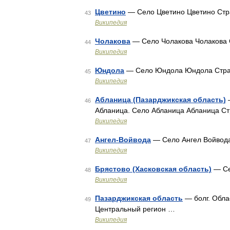
Цветино
— Село Цветино Цветино Стр
43
Википедия
Чолакова
— Село Чолакова Чолакова 
44
Википедия
Юндола
— Село Юндола Юндола Стра
45
Википедия
Абланица (Пазарджикская область)
—
46
Абланица. Село Абланица Абланица С
Википедия
Ангел-Войвода
— Село Ангел Войвода
47
Википедия
Брястово (Хасковская область)
— Се
48
Википедия
Пазарджикская область
— болг. Обла
49
Центральный регион …
Википедия