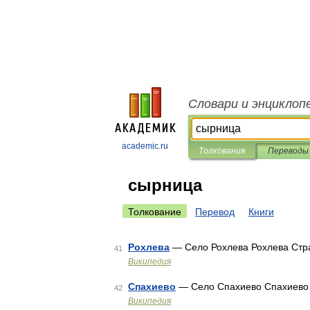
Словари и энциклоп
academic.ru
Толкования
Переводы
сырница
Толкование
Перевод
Книги
Рохлева
— Село Рохлева Рохлева Стр
41
Википедия
Спахиево
— Село Спахиево Спахиево
42
Википедия