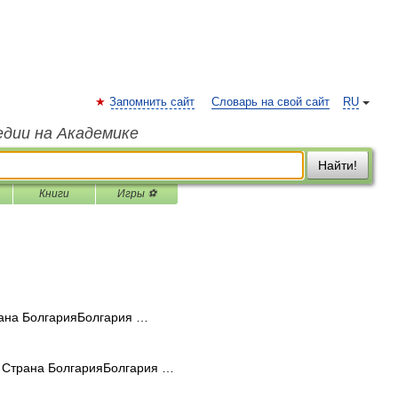
Запомнить сайт
Словарь на свой сайт
RU
едии на Академике
Найти!
Книги
Игры ⚽
ана БолгарияБолгария …
 Страна БолгарияБолгария …