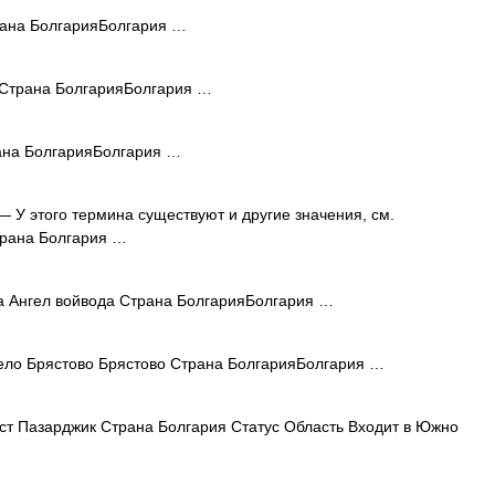
ана БолгарияБолгария …
Страна БолгарияБолгария …
на БолгарияБолгария …
 У этого термина существуют и другие значения, см.
трана Болгария …
 Ангел войвода Страна БолгарияБолгария …
ло Брястово Брястово Страна БолгарияБолгария …
ст Пазарджик Страна Болгария Статус Область Входит в Южно